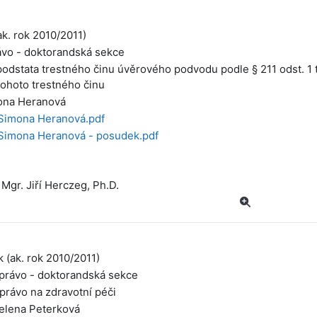
ak. rok 2010/2011)
ávo - doktorandská sekce
odstata trestného činu úvěrového podvodu podle § 211 odst. 1 tr
ohoto trestného činu
ona Heranová
Simona Heranová.pdf
Simona Heranová - posudek.pdf
 Mgr. Jiří Herczeg, Ph.D.
k (ak. rok 2010/2011)
 právo - doktorandská sekce
 právo na zdravotní péči
elena Peterková