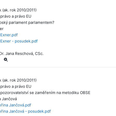
k (ak. rok 2010/2011)
 právo a právo EU
pský parlament parlamentem?
er
 Exner.pdf
 Exner - posudek.pdf
Dr. Jana Reschová, CSc.
k (ak. rok 2010/2011)
 právo a právo EU
 pozorovatelství se zaměřením na metodiku OBSE
a Jančová
eřina Jančová.pdf
eřina Jančová - posudek.pdf