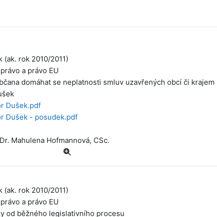
k (ak. rok 2010/2011)
 právo a právo EU
bčana domáhat se neplatnosti smluv uzavřených obcí či krajem
ušek
or Dušek.pdf
or Dušek - posudek.pdf
UDr. Mahulena Hofmannová, CSc.
k (ak. rok 2010/2011)
 právo a právo EU
y od běžného legislativního procesu