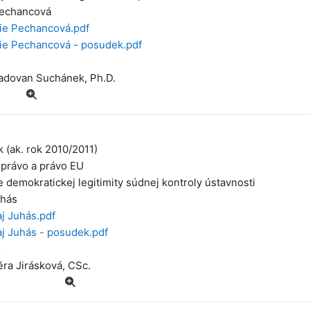
Pechancová
ie Pechancová.pdf
ie Pechancová - posudek.pdf
adovan Suchánek, Ph.D.
k (ak. rok 2010/2011)
 právo a právo EU
e demokratickej legitimity súdnej kontroly ústavnosti
uhás
aj Juhás.pdf
aj Juhás - posudek.pdf
o
ěra Jirásková, CSc.