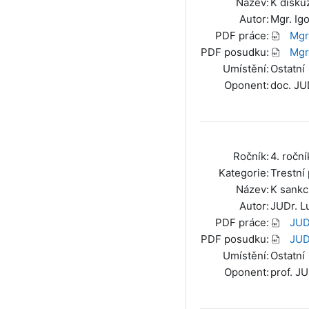
Název:
K diskuz
Autor:
Mgr. Igo
PDF práce:
Mgr.
PDF posudku:
Mgr.
Umístění:
Ostatní
Oponent:
doc. JUD
Ročník:
4. roční
Kategorie:
Trestní
Název:
K sankc
Autor:
JUDr. L
PDF práce:
JUD
PDF posudku:
JUD
Umístění:
Ostatní
Oponent:
prof. J