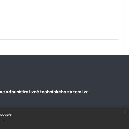
zace administrativně technického zázemí za
x
ásadami:
ránka 62
Další stránka
»