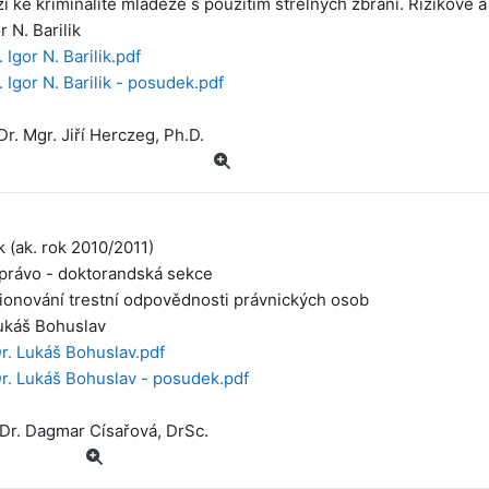
i ke kriminalitě mládeže s použitím střelných zbraní. Rizikové a
r N. Barilik
 Igor N. Barilik.pdf
 Igor N. Barilik - posudek.pdf
r. Mgr. Jiří Herczeg, Ph.D.
k (ak. rok 2010/2011)
 právo - doktorandská sekce
ionování trestní odpovědnosti právnických osob
ukáš Bohuslav
r. Lukáš Bohuslav.pdf
r. Lukáš Bohuslav - posudek.pdf
UDr. Dagmar Císařová, DrSc.