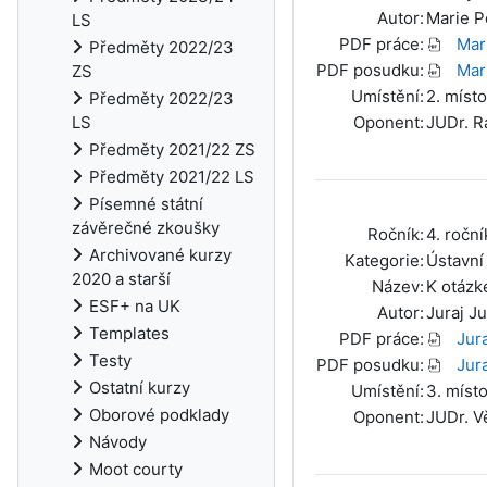
Autor:
Marie 
LS
PDF práce:
Mar
Předměty 2022/23
PDF posudku:
Mar
ZS
Umístění:
2. místo
Předměty 2022/23
Oponent:
JUDr. R
LS
Předměty 2021/22 ZS
Předměty 2021/22 LS
Písemné státní
závěrečné zkoušky
Ročník:
4. roční
Archivované kurzy
Kategorie:
Ústavní
2020 a starší
Název:
K otázk
ESF+ na UK
Autor:
Juraj J
Templates
PDF práce:
Jur
Testy
PDF posudku:
Jur
Ostatní kurzy
Umístění:
3. míst
Oborové podklady
Oponent:
JUDr. V
Návody
Moot courty