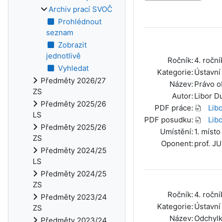
Archiv prací SVOČ
Prohlédnout
seznam
Zobrazit
jednotlivě
Ročník:
4. roční
Vyhledat
Kategorie:
Ústavní
Předměty 2026/27
Název:
Právo o
ZS
Autor:
Libor D
Předměty 2025/26
PDF práce:
Lib
LS
PDF posudku:
Lib
Předměty 2025/26
Umístění:
1. místo
ZS
Oponent:
prof. J
Předměty 2024/25
LS
Předměty 2024/25
ZS
Ročník:
4. roční
Předměty 2023/24
Kategorie:
Ústavní
ZS
Název:
Odchylk
Předměty 2023/24