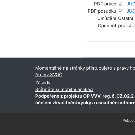
PDF práce:
JUD
PDF posudku:
JUD
Umístění:
Ostatní
Oponent:
prof. JU
Momentálně na stránky přistupujete s právy hos
Archiv SVOČ
Zásady
Stáhněte si mobilní aplikaci
Podpořeno z projektu OP VVV, reg. č. CZ.02.2
účelem zkvalitnění výuky a usnadnění odbor
Pokud b
P
«