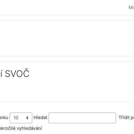
Mo
cí SVOČ
vování
ánku
Hledat
Třídit 
kročilé vyhledávání