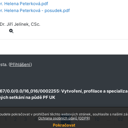
r. Helena Peterková.pdf
r. Helena Peterková - posudek.pdf
Dr. Jiří Jelínek, CSc.
ta. (
Přihlášení
)
.67/0.0/0.0/16_016/0002255: Vytvoření, profilace a speciali
ných setkání na půdě PF UK
udete pokračovat v prohlížení těchto webových stránek, souhlasíte s našimi z
ředchozí stránka
Stránka 1
Stránka 2
Stránka 3
Stránka 4
Stránka 5
Stránka 6
Stránka 7
Stránka 8
Stránka 9
Stránka 10
St
Ochrana osobních údajů (GDPR)
1
2
3
4
5
6
7
8
9
10
…
62
Pokračovat