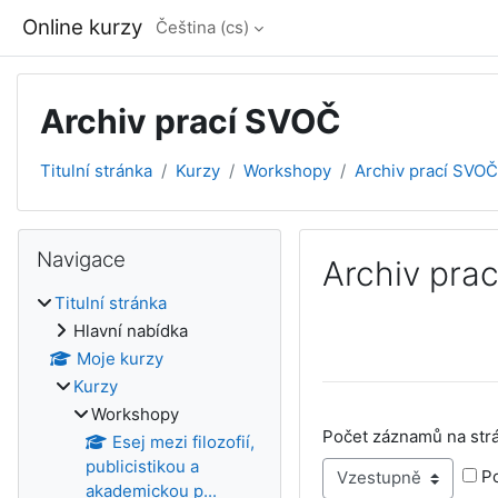
Přejít k hlavnímu obsahu
Online kurzy
Čeština ‎(cs)‎
Archiv prací SVOČ
Titulní stránka
Kurzy
Workshopy
Archiv prací SVOČ
Bloky
Přeskočit: Navigace
Navigace
Archiv pra
Titulní stránka
Požadavky na absol
Hlavní nabídka
Moje kurzy
Kurzy
Workshopy
Počet záznamů na str
Esej mezi filozofií,
publicistikou a
Po
akademickou p...