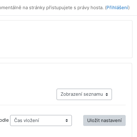
mentálně na stránky přistupujete s právy hosta. (
Přihlášení
)
Terciální navigace v režimu zobrazen
Pořadí
podle