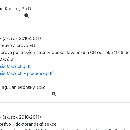
an Kudrna, Ph.D.
k (ak. rok 2010/2011)
 právo a právo EU
úprava politických stran v Československu a ČR od roku 1918 d
Mazúch
áš Mazúch.pdf
áš Mazúch - posudek.pdf
 Ing. Ján Grónský, CSc.
k (ak. rok 2010/2011)
 právo - doktorandská sekce