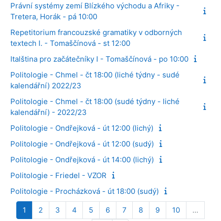
Právní systémy zemí Blízkého východu a Afriky -
Tretera, Horák - pá 10:00
Repetitorium francouzské gramatiky v odborných
textech I. - Tomaščínová - st 12:00
Italština pro začátečníky I - Tomaščínová - po 10:00
Politologie - Chmel - čt 18:00 (liché týdny - sudé
kalendářní) 2022/23
Politologie - Chmel - čt 18:00 (sudé týdny - liché
kalendářní) - 2022/23
Politologie - Ondřejková - út 12:00 (lichý)
Politologie - Ondřejková - út 12:00 (sudý)
Politologie - Ondřejková - út 14:00 (lichý)
Politologie - Friedel - VZOR
Politologie - Procházková - út 18:00 (sudý)
Stránka 1
Stránka 2
Stránka 3
Stránka 4
Stránka 5
Stránka 6
Stránka 7
Stránka 8
Stránka 9
Stránka 10
1
2
3
4
5
6
7
8
9
10
…