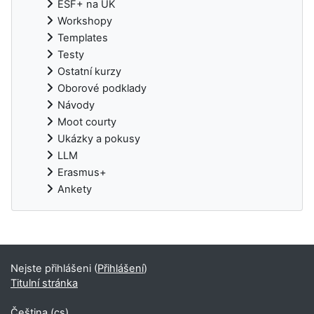
ESF+ na UK
Workshopy
Templates
Testy
Ostatní kurzy
Oborové podklady
Návody
Moot courty
Ukázky a pokusy
LLM
Erasmus+
Ankety
Doplňkové bloky
Nejste přihlášeni (
Přihlášení
)
Titulní stránka
Čeština ‎(cs)‎