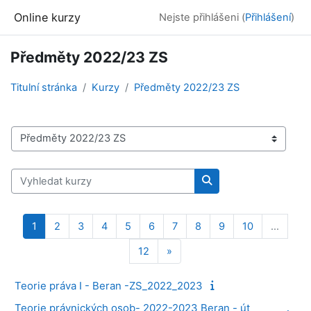
Přejít k hlavnímu obsahu
Online kurzy
Nejste přihlášeni (
Přihlášení
)
Předměty 2022/23 ZS
Titulní stránka
Kurzy
Předměty 2022/23 ZS
Kategorie kurzů
Vyhledat kurzy
Vyhledat kurzy
Stránka 1
Stránka 2
Stránka 3
Stránka 4
Stránka 5
Stránka 6
Stránka 7
Stránka 8
Stránka 9
Stránka 10
1
2
3
4
5
6
7
8
9
10
…
Stránka 12
Další stránka
12
»
Teorie práva I - Beran -ZS_2022_2023
Teorie právnických osob- 2022-2023 Beran - út