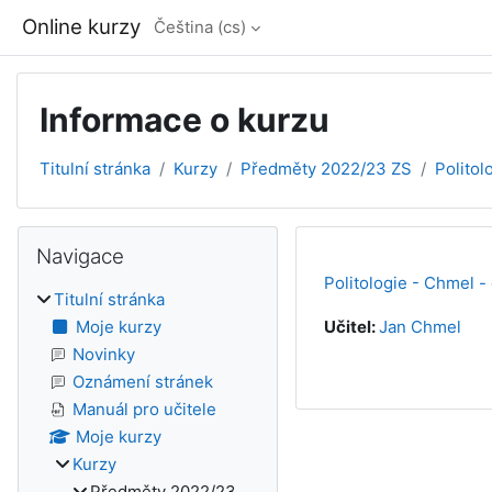
Přejít k hlavnímu obsahu
Online kurzy
Čeština ‎(cs)‎
Informace o kurzu
Titulní stránka
Kurzy
Předměty 2022/23 ZS
Politol
Bloky
Přeskočit: Navigace
Navigace
Politologie - Chmel -
Titulní stránka
Moje kurzy
Učitel:
Jan Chmel
Novinky
Oznámení stránek
Manuál pro učitele
Moje kurzy
Kurzy
Předměty 2022/23