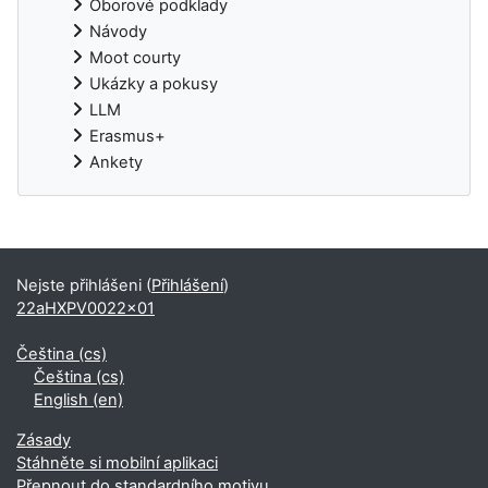
Oborové podklady
Návody
Moot courty
Ukázky a pokusy
LLM
Erasmus+
Ankety
Doplňkové bloky
Nejste přihlášeni (
Přihlášení
)
22aHXPV0022x01
Čeština ‎(cs)‎
Čeština ‎(cs)‎
English ‎(en)‎
Zásady
Stáhněte si mobilní aplikaci
Přepnout do standardního motivu