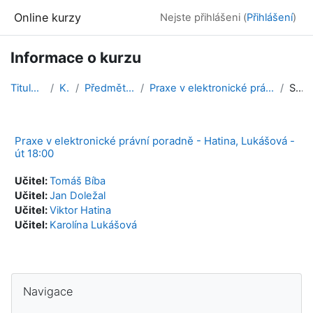
Přejít k hlavnímu obsahu
Online kurzy
Nejste přihlášeni (
Přihlášení
)
Informace o kurzu
Titulní stránka
Kurzy
Předměty 2022/23 ZS
Praxe v elektronické právní poradně - Hatina, Luká...
Souhrn
Praxe v elektronické právní poradně - Hatina, Lukášová -
út 18:00
Učitel:
Tomáš Bíba
Učitel:
Jan Doležal
Učitel:
Viktor Hatina
Učitel:
Karolína Lukášová
Bloky
Přeskočit: Navigace
Navigace