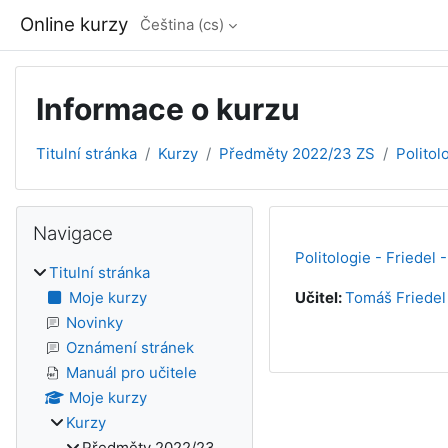
Přejít k hlavnímu obsahu
Online kurzy
Čeština ‎(cs)‎
Informace o kurzu
Titulní stránka
Kurzy
Předměty 2022/23 ZS
Politol
Bloky
Přeskočit: Navigace
Navigace
Politologie - Friedel
Titulní stránka
Moje kurzy
Učitel:
Tomáš Friedel
Novinky
Oznámení stránek
Manuál pro učitele
Moje kurzy
Kurzy
Předměty 2022/23