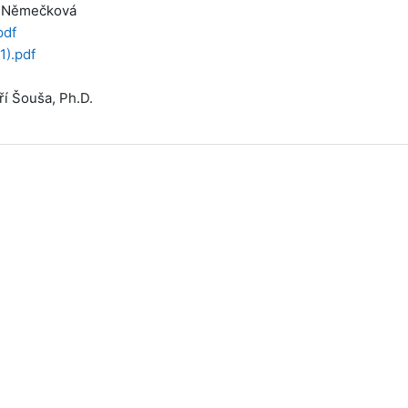
a Němečková
pdf
1).pdf
ří Šouša, Ph.D.