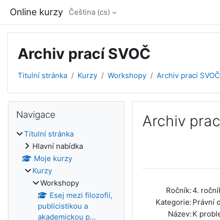
Přejít k hlavnímu obsahu
Online kurzy
Čeština ‎(cs)‎
Archiv prací SVOČ
Titulní stránka
Kurzy
Workshopy
Archiv prací SVOČ
Bloky
Přeskočit: Navigace
Navigace
Archiv pra
Titulní stránka
Požadavky na absol
Hlavní nabídka
Moje kurzy
Kurzy
Workshopy
Ročník:
4. roční
Esej mezi filozofií,
Kategorie:
Právní 
publicistikou a
Název:
K probl
akademickou p...