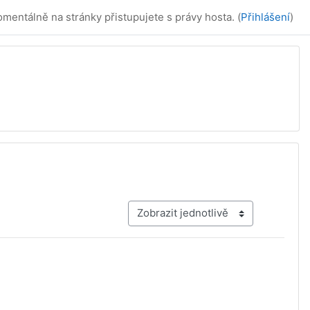
mentálně na stránky přistupujete s právy hosta. (
Přihlášení
)
Terciální navigace v režimu zobrazen