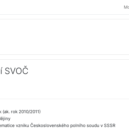
Mo
cí SVOČ
vování
k (ak. rok 2010/2011)
dějiny
ematice vzniku Československého polního soudu v SSSR