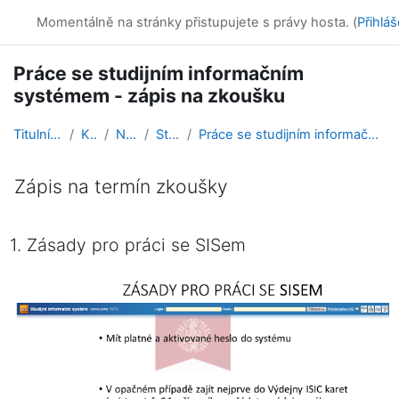
Přejít k hlavnímu obsahu
Online kurzy
Momentálně na stránky přistupujete s právy hosta. (
Přihláš
Práce se studijním informačním
systémem - zápis na zkoušku
Titulní stránka
Kurzy
Návody
Student
Práce se studijním informačním systémem - zápis na...
Zápis na termín zkoušky
Požadavky na absolvování
1. Zásady pro práci se SISem