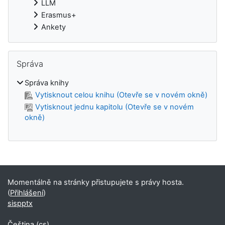
LLM
Erasmus+
Ankety
Přeskočit: Správa
Správa
Správa knihy
Vytisknout celou knihu (Otevře se v novém okně)
Vytisknout jednu kapitolu (Otevře se v novém
okně)
Doplňkové bloky
Momentálně na stránky přistupujete s právy hosta.
(
Přihlášení
)
sispptx
Čeština ‎(cs)‎