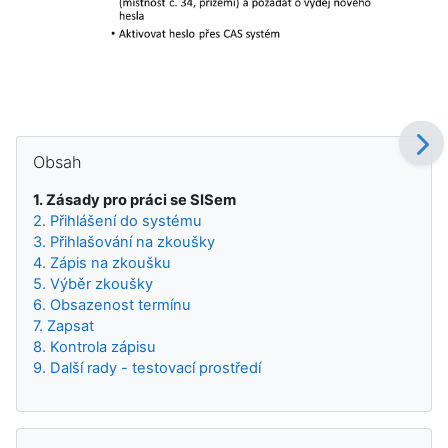
Bloky
Přeskočit: Obsah
Obsah
1. Zásady pro práci se SISem
2. Přihlášení do systému
3. Přihlašování na zkoušky
4. Zápis na zkoušku
5. Výběr zkoušky
6. Obsazenost termínu
7. Zapsat
8. Kontrola zápisu
9. Další rady - testovací prostředí
Přeskočit: Navigace