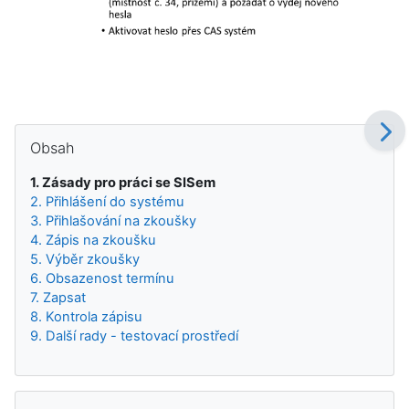
Bloky
Přeskočit: Obsah
Obsah
1. Zásady pro práci se SISem
2. Přihlášení do systému
3. Přihlašování na zkoušky
4. Zápis na zkoušku
5. Výběr zkoušky
6. Obsazenost termínu
7. Zapsat
8. Kontrola zápisu
9. Další rady - testovací prostředí
Přeskočit: Navigace