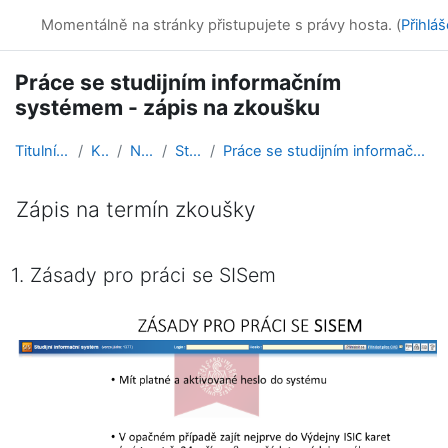
Přejít k hlavnímu obsahu
Online kurzy
Momentálně na stránky přistupujete s právy hosta. (
Přihláš
Práce se studijním informačním
systémem - zápis na zkoušku
Titulní stránka
Kurzy
Návody
Student
Práce se studijním informačním systémem - zápis na...
Zápis na termín zkoušky
Požadavky na absolvování
1. Zásady pro práci se SISem