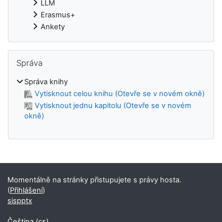
LLM
Erasmus+
Ankety
Přeskočit: Správa
Správa
Správa knihy
Vytisknout celou knihu (Otevře se v novém okně)
Vytisknout jednu kapitolu (Otevře se v novém
okně)
Doplňkové bloky
Momentálně na stránky přistupujete s právy hosta.
(
Přihlášení
)
sispptx
Čeština ‎(cs)‎