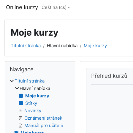
Přejít k hlavnímu obsahu
Online kurzy
Čeština ‎(cs)‎
Moje kurzy
Titulní stránka
Hlavní nabídka
Moje kurzy
Bloky
Přeskočit: Navigace
Navigace
Bloky hlav
Přeskočit: Přehled ku
Přehled kurzů
Titulní stránka
Hlavní nabídka
Moje kurzy
Štítky
Novinky
Oznámení stránek
Manuál pro učitele
Moje kurzy