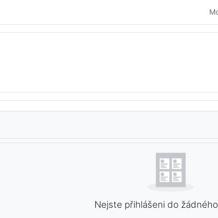
Mo
ního obsahu
rzů
Nejste přihlášeni do žádného