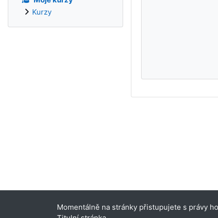
Kurzy
Momentálně na stránky přistupujete s právy hos
Titulní stránka