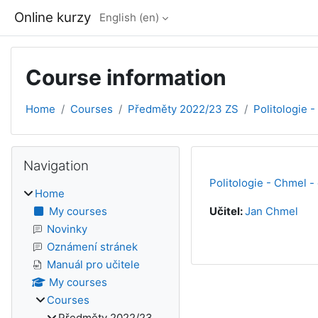
Skip to main content
Online kurzy
English ‎(en)‎
Course information
Home
Courses
Předměty 2022/23 ZS
Politologie -
Blocks
Skip Navigation
Navigation
Politologie - Chmel -
Home
My courses
Učitel:
Jan Chmel
Novinky
Oznámení stránek
Manuál pro učitele
My courses
Courses
Předměty 2022/23