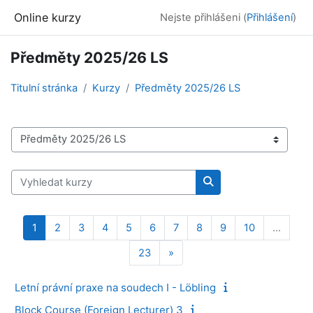
Přejít k hlavnímu obsahu
Online kurzy
Nejste přihlášeni (
Přihlášení
)
Předměty 2025/26 LS
Titulní stránka
Kurzy
Předměty 2025/26 LS
Kategorie kurzů
Vyhledat kurzy
Vyhledat kurzy
Stránka 1
Stránka 2
Stránka 3
Stránka 4
Stránka 5
Stránka 6
Stránka 7
Stránka 8
Stránka 9
Stránka 10
1
2
3
4
5
6
7
8
9
10
…
Stránka 23
Další stránka
23
»
Letní právní praxe na soudech I - Löbling
Block Course (Foreign Lecturer) 3