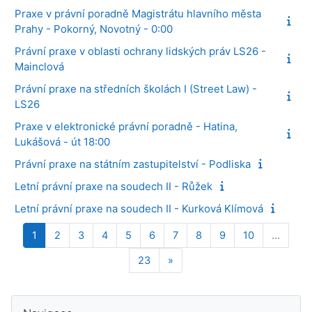
Praxe v právní poradně Magistrátu hlavního města
Prahy - Pokorný, Novotný - 0:00
Právní praxe v oblasti ochrany lidských práv LS26 -
Mainclová
Právní praxe na středních školách I (Street Law) -
LS26
Praxe v elektronické právní poradně - Hatina,
Lukášová - út 18:00
Právní praxe na státním zastupitelství - Podliska
Letní právní praxe na soudech II - Růžek
Letní právní praxe na soudech II - Kurková Klímová
Stránka 1
Stránka 2
Stránka 3
Stránka 4
Stránka 5
Stránka 6
Stránka 7
Stránka 8
Stránka 9
Stránka 10
1
2
3
4
5
6
7
8
9
10
…
Stránka 23
Další stránka
23
»
Bloky
Přeskočit: Navigace