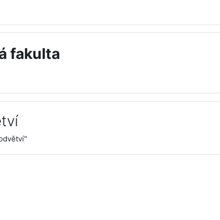
á fakulta
tví
odvětví"