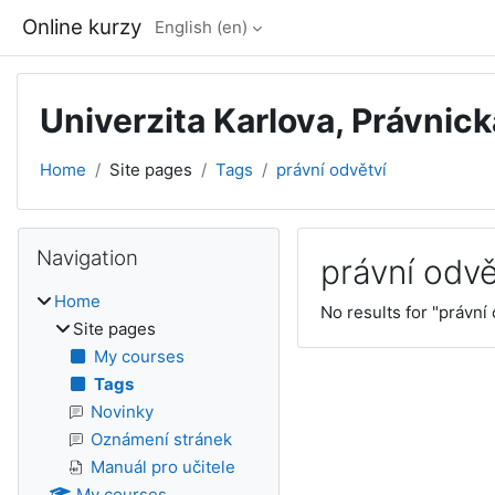
Skip to main content
Online kurzy
English ‎(en)‎
Univerzita Karlova, Právnick
Home
Site pages
Tags
právní odvětví
Blocks
Skip Navigation
Navigation
právní odvě
Home
No results for "právní 
Site pages
My courses
Tags
Novinky
Oznámení stránek
Manuál pro učitele
My courses