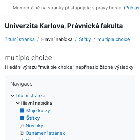
Přejít k hlavnímu obsahu
Online kurzy
Momentálně na stránky přistupujete s právy hosta. (
Přihláš
Univerzita Karlova, Právnická fakulta
Titulní stránka
Hlavní nabídka
Štítky
multiple choice
multiple choice
Hledání výrazu "multiple choice" nepřineslo žádné výsledky
Bloky
Přeskočit: Navigace
Navigace
Titulní stránka
Hlavní nabídka
Moje kurzy
Štítky
Novinky
Oznámení stránek