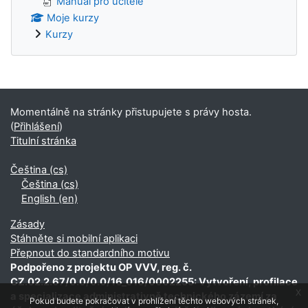
Manuál pro učitele
Moje kurzy
Kurzy
Doplňkové bloky
Momentálně na stránky přistupujete s právy hosta.
(
Přihlášení
)
Titulní stránka
Čeština ‎(cs)‎
Čeština ‎(cs)‎
English ‎(en)‎
Zásady
Stáhněte si mobilní aplikaci
Přepnout do standardního motivu
Podpořeno z projektu OP VVV, reg. č.
CZ.02.2.67/0.0/0.0/16_016/0002255: Vytvoření, profilace
x
a specializace administrativně technického zázemí za
Pokud budete pokračovat v prohlížení těchto webových stránek,