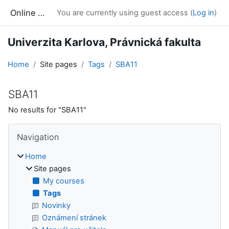
Skip to main content
Online kurzy
You are currently using guest access (
Log in
)
Univerzita Karlova, Právnická fakulta
Home
Site pages
Tags
SBA11
SBA11
No results for "SBA11"
Blocks
Skip Navigation
Navigation
Home
Site pages
My courses
Tags
Novinky
Oznámení stránek