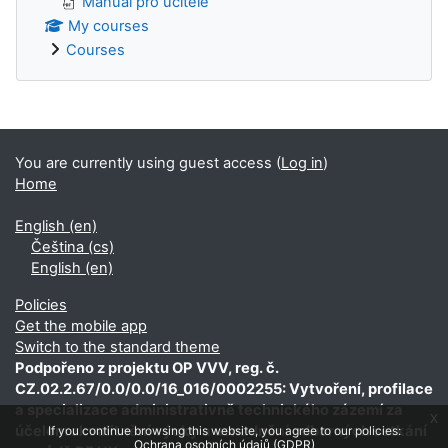
Manuál pro učitele
My courses
Courses
Supplementary blocks
You are currently using guest access (
Log in
)
Home
English ‎(en)‎
Čeština ‎(cs)‎
English ‎(en)‎
Policies
Get the mobile app
Switch to the standard theme
Podpořeno z projektu OP VVV, reg. č.
CZ.02.2.67/0.0/0.0/16_016/0002255: Vytvoření, profilace
a specializace administrativně technického zázemí za
x
účelem zkvalitnění výuky a usnadnění odborných setkání
If you continue browsing this website, you agree to our policies:
Ochrana osobních údajů (GDPR)