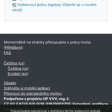
Vytisknout jednu kapitolu (Otevře se v novém
okně)
Doplňkové bloky
Momentálně na stránky přistupujete s právy hosta.
(
Přihlášení
)
FAQ
Čeština ‎(cs)‎
Čeština ‎(cs)‎
English ‎(en)‎
Zásady
Stáhněte si mobilní aplikaci
Přepnout do standardního motivu
Podpořeno z projektu OP VVV, reg. č.
CZ.02.2.67/0.0/0.0/16_016/0002255: Vytvoření, profilace
x
a specializace administrativně technického zázemí za
Pokud budete pokračovat v prohlížení těchto webových stránek,