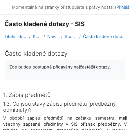
Přejít k hlavnímu obsahu
Online kurzy
Momentálně na stránky přistupujete s právy hosta. (
Přihláš
Často kladené dotazy - SIS
Titulní stránka
Kurzy
Návody
Student
Často kladené dotazy - SIS
Často kladené dotazy
Požadavky na absolvování
Zde budou postupně přidávány nejčastější dotazy.
1. Zápis předmětů
1.3. Co jsou stavy zápisu předmětu (předběžný,
odmítnutý)?
V období zápisu předmětů na začátku semestru, mají
všechny zapsané předměty v SIS příznak předběžný. V