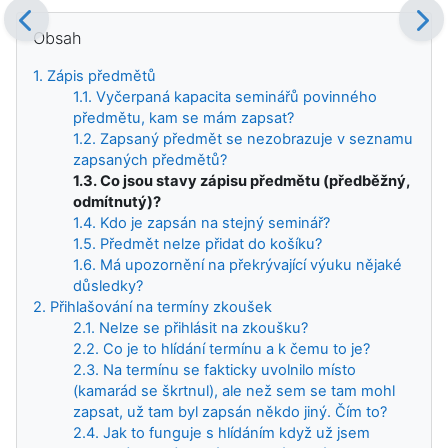
Bloky
Přeskočit: Obsah
Obsah
1. Zápis předmětů
1.1. Vyčerpaná kapacita seminářů povinného
předmětu, kam se mám zapsat?
1.2. Zapsaný předmět se nezobrazuje v seznamu
zapsaných předmětů?
1.3. Co jsou stavy zápisu předmětu (předběžný,
odmítnutý)?
1.4. Kdo je zapsán na stejný seminář?
1.5. Předmět nelze přidat do košíku?
1.6. Má upozornění na překrývající výuku nějaké
důsledky?
2. Přihlašování na termíny zkoušek
2.1. Nelze se přihlásit na zkoušku?
2.2. Co je to hlídání termínu a k čemu to je?
2.3. Na termínu se fakticky uvolnilo místo
(kamarád se škrtnul), ale než sem se tam mohl
zapsat, už tam byl zapsán někdo jiný. Čím to?
2.4. Jak to funguje s hlídáním když už jsem