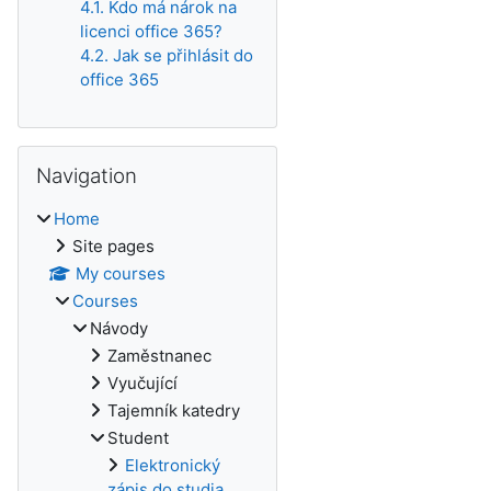
4.1. Kdo má nárok na
licenci office 365?
4.2. Jak se přihlásit do
office 365
Skip Navigation
Navigation
Home
Site pages
My courses
Courses
Návody
Zaměstnanec
Vyučující
Tajemník katedry
Student
Elektronický
zápis do studia