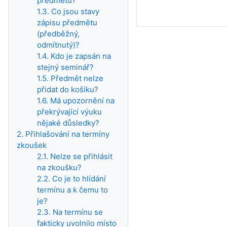
předmětů?
1.3. Co jsou stavy
zápisu předmětu
(předběžný,
odmítnutý)?
1.4. Kdo je zapsán na
stejný seminář?
1.5. Předmět nelze
přidat do košíku?
1.6. Má upozornění na
překrývající výuku
nějaké důsledky?
2. Přihlašování na termíny
zkoušek
2.1. Nelze se přihlásit
na zkoušku?
2.2. Co je to hlídání
termínu a k čemu to
je?
2.3. Na termínu se
fakticky uvolnilo místo