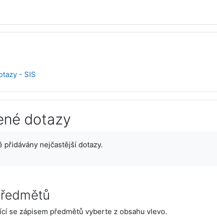
otazy - SIS
ené dotazy
ments
přidávány nejčastější dotazy.
 předmětů
ící se zápisem předmětů vyberte z obsahu vlevo.