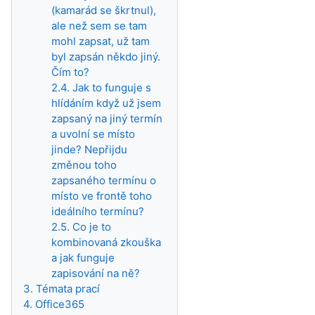
(kamarád se škrtnul),
ale než sem se tam
mohl zapsat, už tam
byl zapsán někdo jiný.
Čím to?
2.4. Jak to funguje s
hlídáním když už jsem
zapsaný na jiný termín
a uvolní se místo
jinde? Nepřijdu
změnou toho
zapsaného termínu o
místo ve frontě toho
ideálního termínu?
2.5. Co je to
kombinovaná zkouška
a jak funguje
zapisování na ně?
3. Témata prací
4. Office365