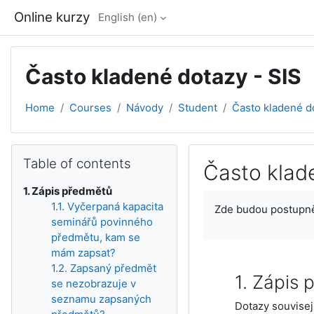
Skip to main content
Online kurzy
English ‎(en)‎
Často kladené dotazy - SIS
Home
Courses
Návody
Student
Často kladené d
Blocks
Skip Table of contents
Table of contents
Často klad
1. Zápis předmětů
Completion require
1.1. Vyčerpaná kapacita
Zde budou postupně 
seminářů povinného
předmětu, kam se
mám zapsat?
1.2. Zapsaný předmět
1. Zápis
se nezobrazuje v
seznamu zapsaných
Dotazy souvisej