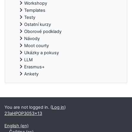
Workshopy
Templates
Testy
Ostatní kurzy
Oborové podklady
Návody
Moot courty
Ukázky a pokusy
LLM
Erasmus+
Ankety
Supplementary blocks
You are not logged in. (
Log in
)
23aHPOP3053x13
English ‎(en)‎