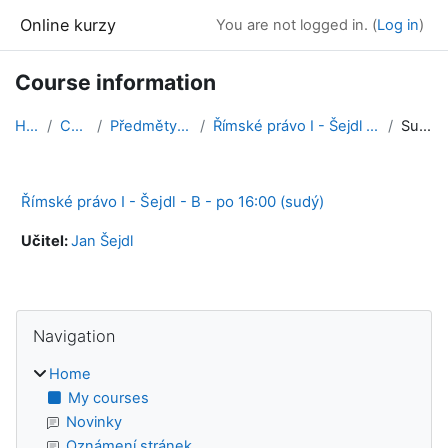
Skip to main content
Online kurzy
You are not logged in. (
Log in
)
Course information
Home
Courses
Předměty 2023/24 ZS
Římské právo I - Šejdl - B - po 16:00 (sudý)
Summary
Římské právo I - Šejdl - B - po 16:00 (sudý)
Učitel:
Jan Šejdl
Blocks
Skip Navigation
Navigation
Home
My courses
Novinky
Oznámení stránek