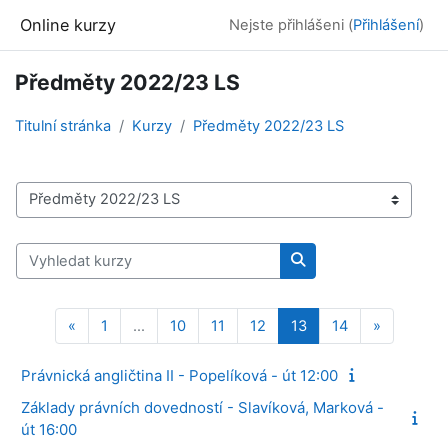
Přejít k hlavnímu obsahu
Online kurzy
Nejste přihlášeni (
Přihlášení
)
Předměty 2022/23 LS
Titulní stránka
Kurzy
Předměty 2022/23 LS
Kategorie kurzů
Vyhledat kurzy
Vyhledat kurzy
Předchozí stránka
Stránka 1
Stránka 10
Stránka 11
Stránka 12
Stránka 13
Stránka 14
Další strá
«
1
…
10
11
12
13
14
»
Právnická angličtina II - Popelíková - út 12:00
Základy právních dovedností - Slavíková, Marková -
út 16:00