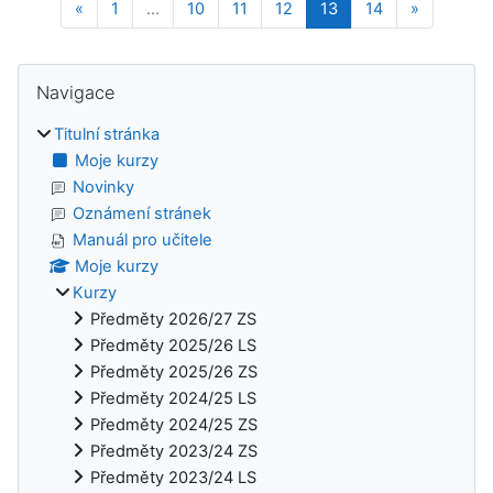
Předchozí stránka
Stránka 1
Stránka 10
Stránka 11
Stránka 12
Stránka 13
Stránka 14
Další strá
«
1
…
10
11
12
13
14
»
Bloky
Přeskočit: Navigace
Navigace
Titulní stránka
Moje kurzy
Novinky
Oznámení stránek
Manuál pro učitele
Moje kurzy
Kurzy
Předměty 2026/27 ZS
Předměty 2025/26 LS
Předměty 2025/26 ZS
Předměty 2024/25 LS
Předměty 2024/25 ZS
Předměty 2023/24 ZS
Předměty 2023/24 LS