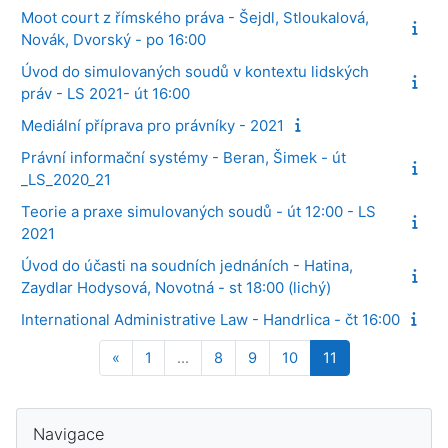
Moot court z římského práva - Šejdl, Stloukalová,
Novák, Dvorský - po 16:00
Úvod do simulovaných soudů v kontextu lidských
práv - LS 2021- út 16:00
Mediální příprava pro právníky - 2021
Právní informační systémy - Beran, Šimek - út
_LS_2020_21
Teorie a praxe simulovaných soudů - út 12:00 - LS
2021
Úvod do účasti na soudních jednáních - Hatina,
Zaydlar Hodysová, Novotná - st 18:00 (lichý)
International Administrative Law - Handrlica - čt 16:00
Předchozí stránka
Stránka 1
Stránka 8
Stránka 9
Stránka 10
Stránka 11
«
1
…
8
9
10
11
Bloky
Přeskočit: Navigace
Navigace