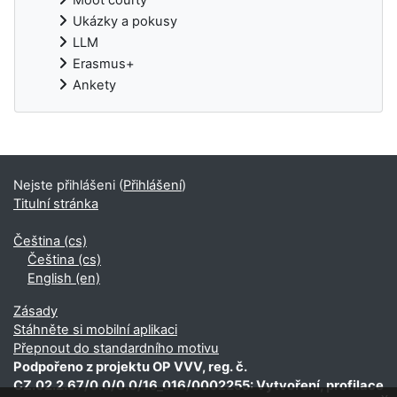
Ukázky a pokusy
LLM
Erasmus+
Ankety
Doplňkové bloky
Nejste přihlášeni (
Přihlášení
)
Titulní stránka
Čeština ‎(cs)‎
Čeština ‎(cs)‎
English ‎(en)‎
Zásady
Stáhněte si mobilní aplikaci
Přepnout do standardního motivu
Podpořeno z projektu OP VVV, reg. č.
CZ.02.2.67/0.0/0.0/16_016/0002255: Vytvoření, profilace