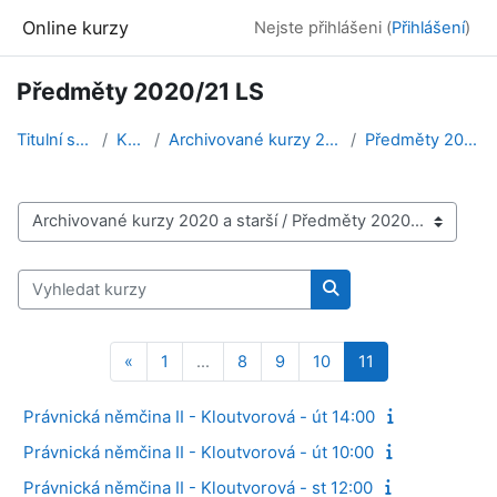
Přejít k hlavnímu obsahu
Online kurzy
Nejste přihlášeni (
Přihlášení
)
Předměty 2020/21 LS
Titulní stránka
Kurzy
Archivované kurzy 2020 a starší
Předměty 2020/21 LS
Kategorie kurzů
Vyhledat kurzy
Vyhledat kurzy
Předchozí stránka
Stránka 1
Stránka 8
Stránka 9
Stránka 10
Stránka 11
«
1
…
8
9
10
11
Právnická němčina II - Kloutvorová - út 14:00
Právnická němčina II - Kloutvorová - út 10:00
Právnická němčina II - Kloutvorová - st 12:00