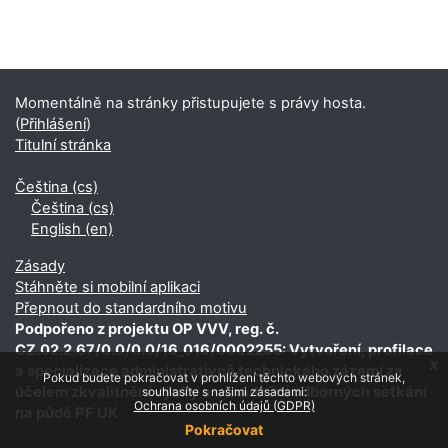
Doplňkové bloky
Momentálně na stránky přistupujete s právy hosta.
(
Přihlášení
)
Titulní stránka
Čeština ‎(cs)‎
Čeština ‎(cs)‎
English ‎(en)‎
Zásady
Stáhněte si mobilní aplikaci
Přepnout do standardního motivu
Podpořeno z projektu OP VVV, reg. č.
CZ.02.2.67/0.0/0.0/16_016/0002255: Vytvoření, profilace
x
a specializace administrativně technického zázemí za
Pokud budete pokračovat v prohlížení těchto webových stránek,
účelem zkvalitnění výuky a usnadnění odborných setkání
souhlasíte s našimi zásadami:
Ochrana osobních údajů (GDPR)
na půdě PF UK
Pokračovat