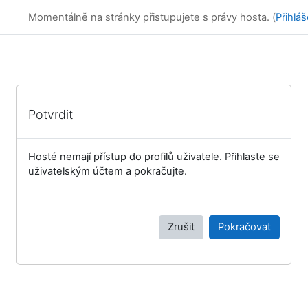
Přejít k hlavnímu obsahu
Online kurzy
Momentálně na stránky přistupujete s právy hosta. (
Přihláš
Potvrdit
Hosté nemají přístup do profilů uživatele. Přihlaste se
uživatelským účtem a pokračujte.
Zrušit
Pokračovat
Bloky