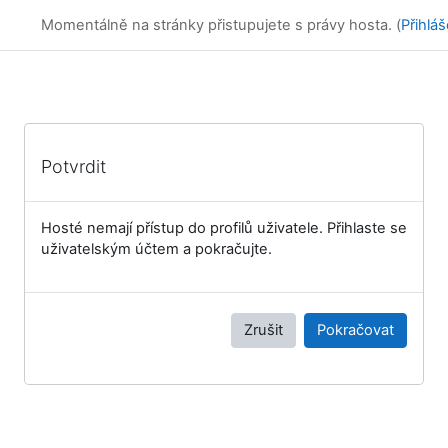
Přejít k hlavnímu obsahu
Online kurzy
Momentálně na stránky přistupujete s právy hosta. (
Přihláš
Potvrdit
Hosté nemají přístup do profilů uživatele. Přihlaste se
uživatelským účtem a pokračujte.
Zrušit
Pokračovat
Bloky