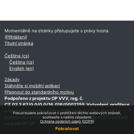
Doplňkové bloky
Momentálně na stránky přistupujete s právy hosta.
(
Přihlášení
)
Titulní stránka
Čeština ‎(cs)‎
Čeština ‎(cs)‎
English ‎(en)‎
Zásady
Stáhněte si mobilní aplikaci
Přepnout do standardního motivu
Podpořeno z projektu OP VVV, reg. č.
CZ.02.2.67/0.0/0.0/16_016/0002255: Vytvoření, profilace
x
a specializace administrativně technického zázemí za
Pokud budete pokračovat v prohlížení těchto webových stránek,
účelem zkvalitnění výuky a usnadnění odborných setkání
souhlasíte s našimi zásadami:
Ochrana osobních údajů (GDPR)
na půdě PF UK
Pokračovat