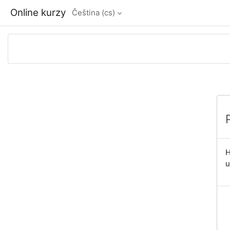
Přejít k hlavnímu obsahu
Online kurzy
Čeština ‎(cs)‎
H
u