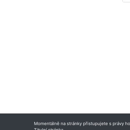
Momentálně na stránky přistupujete s právy hos
Titulní stránka