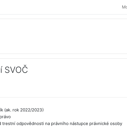
Mo
cí SVOČ
vování
ík (ak. rok 2022/2023)
 právo
 trestní odpovědnosti na právního nástupce právnické osoby