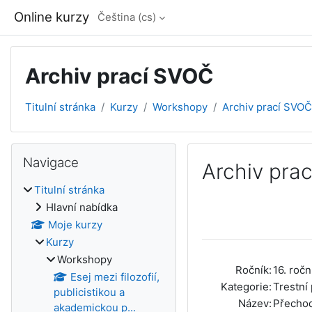
Přejít k hlavnímu obsahu
Online kurzy
Čeština ‎(cs)‎
Archiv prací SVOČ
Titulní stránka
Kurzy
Workshopy
Archiv prací SVOČ
Bloky
Přeskočit: Navigace
Navigace
Archiv pra
Titulní stránka
Požadavky na absol
Hlavní nabídka
Moje kurzy
Kurzy
Workshopy
Ročník:
16. ročn
Esej mezi filozofií,
Kategorie:
Trestní
publicistikou a
Název:
Přechod
akademickou p...