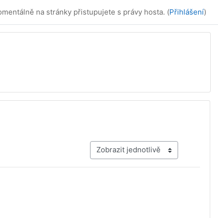
mentálně na stránky přistupujete s právy hosta. (
Přihlášení
)
Terciální navigace v režimu zobrazen