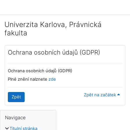
Přejít k hlavnímu obsahu
Univerzita Karlova, Právnická
fakulta
Ochrana osobních údajů (GDPR)
Ochrana osobních údajů (GDPR)
Plné znění nalznete
zde
Zpět na začátek
Zpět
Bloky
Doplňkové bloky
Přeskočit: Navigace
Navigace
Titulní stránka