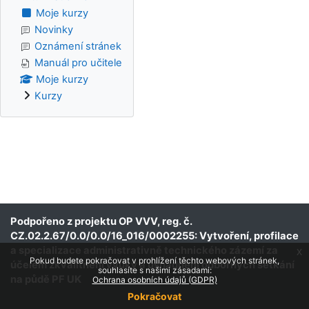
Moje kurzy
Novinky
Oznámení stránek
Manuál pro učitele
Moje kurzy
Kurzy
Podpořeno z projektu OP VVV, reg. č.
CZ.02.2.67/0.0/0.0/16_016/0002255: Vytvoření, profilace
a specializace administrativně technického zázemí za
x
Pokud budete pokračovat v prohlížení těchto webových stránek,
účelem zkvalitnění výuky a usnadnění odborných setkání
souhlasíte s našimi zásadami:
na půdě PF UK
Ochrana osobních údajů (GDPR)
Pokračovat