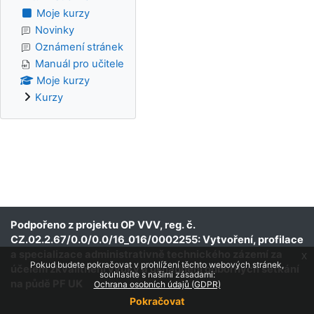
Moje kurzy
Novinky
Oznámení stránek
Manuál pro učitele
Moje kurzy
Kurzy
Podpořeno z projektu OP VVV, reg. č.
CZ.02.2.67/0.0/0.0/16_016/0002255: Vytvoření, profilace
a specializace administrativně technického zázemí za
x
Pokud budete pokračovat v prohlížení těchto webových stránek,
účelem zkvalitnění výuky a usnadnění odborných setkání
souhlasíte s našimi zásadami:
na půdě PF UK
Ochrana osobních údajů (GDPR)
Pokračovat