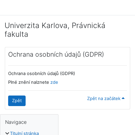
Přejít k hlavnímu obsahu
Univerzita Karlova, Právnická
fakulta
Ochrana osobních údajů (GDPR)
Ochrana osobních údajů (GDPR)
Plné znění nalznete
zde
Zpět na začátek
Zpět
Bloky
Doplňkové bloky
Přeskočit: Navigace
Navigace
Titulní stránka