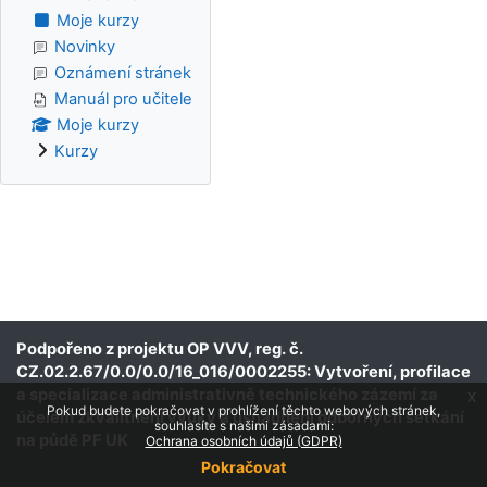
Moje kurzy
Novinky
Oznámení stránek
Manuál pro učitele
Moje kurzy
Kurzy
Podpořeno z projektu OP VVV, reg. č.
CZ.02.2.67/0.0/0.0/16_016/0002255: Vytvoření, profilace
a specializace administrativně technického zázemí za
x
Pokud budete pokračovat v prohlížení těchto webových stránek,
účelem zkvalitnění výuky a usnadnění odborných setkání
souhlasíte s našimi zásadami:
na půdě PF UK
Ochrana osobních údajů (GDPR)
Pokračovat