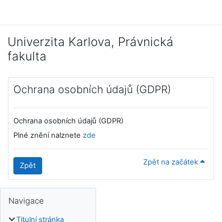
Přejít k hlavnímu obsahu
Univerzita Karlova, Právnická
fakulta
Ochrana osobních údajů (GDPR)
Ochrana osobních údajů (GDPR)
Plné znění nalznete
zde
Zpět na začátek
Zpět
Bloky
Doplňkové bloky
Přeskočit: Navigace
Navigace
Titulní stránka