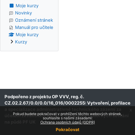
Moje kurzy
Novinky
Oznámení stránek
Manuál pro učitele
Moje kurzy
Kurzy
Podpořeno z projektu OP VVV, reg. č.
CZ.02.2.67/0.0/0.0/16_016/0002255: Vytvoření, profilace
a specializace administrativně technického zázemí za
x
Pokud budete pokračovat v prohlížení těchto webových stránek,
účelem zkvalitnění výuky a usnadnění odborných setkání
souhlasíte s našimi zásadami:
na půdě PF UK
Ochrana osobních údajů (GDPR)
Pokračovat