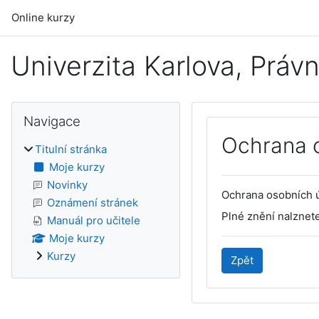
Přejít k hlavnímu obsahu
Online kurzy
Univerzita Karlova, Právn
Bloky
Přeskočit: Navigace
Navigace
Ochrana 
Titulní stránka
Moje kurzy
Novinky
Ochrana osobních 
Oznámení stránek
Plné znění nalznet
Manuál pro učitele
Moje kurzy
Kurzy
Zpět