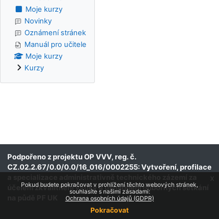
Moje kurzy
Novinky
Oznámení stránek
Manuál pro učitele
Moje kurzy
Kurzy
Podpořeno z projektu OP VVV, reg. č.
CZ.02.2.67/0.0/0.0/16_016/0002255: Vytvoření, profilace
a specializace administrativně technického zázemí za
x
Pokud budete pokračovat v prohlížení těchto webových stránek,
účelem zkvalitnění výuky a usnadnění odborných setkání
souhlasíte s našimi zásadami:
na půdě PF UK
Ochrana osobních údajů (GDPR)
Pokračovat