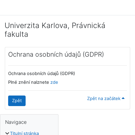
Přejít k hlavnímu obsahu
Univerzita Karlova, Právnická
fakulta
Ochrana osobních údajů (GDPR)
Ochrana osobních údajů (GDPR)
Plné znění nalznete
zde
Zpět na začátek
Zpět
Bloky
Doplňkové bloky
Přeskočit: Navigace
Navigace
Titulní stránka