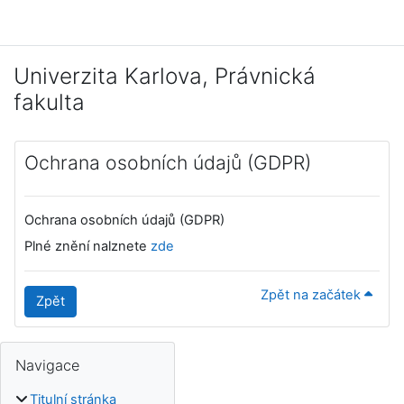
Přejít k hlavnímu obsahu
Univerzita Karlova, Právnická
fakulta
Ochrana osobních údajů (GDPR)
Ochrana osobních údajů (GDPR)
Plné znění nalznete
zde
Zpět na začátek
Zpět
Bloky
Doplňkové bloky
Přeskočit: Navigace
Navigace
Titulní stránka