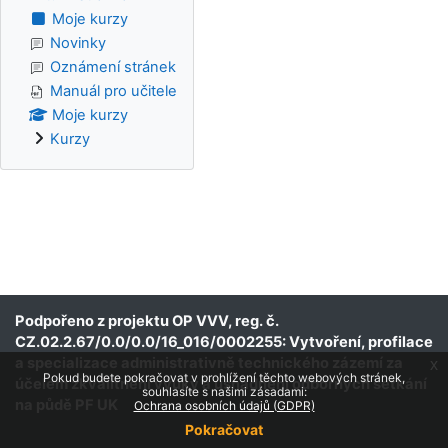
Moje kurzy
Novinky
Oznámení stránek
Manuál pro učitele
Moje kurzy
Kurzy
Podpořeno z projektu OP VVV, reg. č.
CZ.02.2.67/0.0/0.0/16_016/0002255: Vytvoření, profilace
a specializace administrativně technického zázemí za
x
Pokud budete pokračovat v prohlížení těchto webových stránek,
účelem zkvalitnění výuky a usnadnění odborných setkání
souhlasíte s našimi zásadami:
na půdě PF UK
Ochrana osobních údajů (GDPR)
Pokračovat